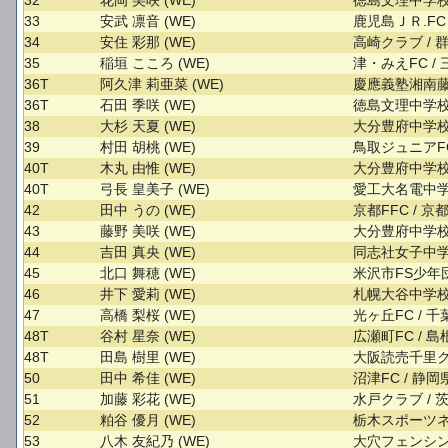
32
花岡 美咲 (WE)
徳島文理中学校
33
安武 凛音 (WE)
鹿児島ＪＲ.FC
34
安住 彩那 (WE)
高崎クラブ / 
35
稲垣 こころ (WE)
津・みえFC /
36T
阿久津 莉亜菜 (WE)
慶應義塾湘南藤
36T
石田 季咲 (WE)
徳島文理中学校
38
大杉 天夏 (WE)
大分豊府中学校
39
村田 胡桃 (WE)
鳥取ジュニアFC
40T
木丸 由惟 (WE)
大分豊府中学校
40T
弓長 皇美子 (WE)
愛工大名電中学
42
田中 うの (WE)
京都FFC / 京
43
藤野 美咲 (WE)
大分豊府中学校
44
吉田 真央 (WE)
同志社女子中学
45
北口 舞穂 (WE)
米沢市FS少年団
46
井下 愛莉 (WE)
札幌大谷中学校
47
高橋 梨桜 (WE)
光ヶ丘FC / 
48T
谷村 星奈 (WE)
広瀬町FC / 
48T
田島 樹里 (WE)
大阪読売千里ク
50
田中 希佳 (WE)
沼津FC / 静岡
51
加藤 彩花 (WE)
水戸クラブ / 
52
粕谷 優月 (WE)
栃木スポーツネ
53
八木 友紀乃 (WE)
大穴フェンシン