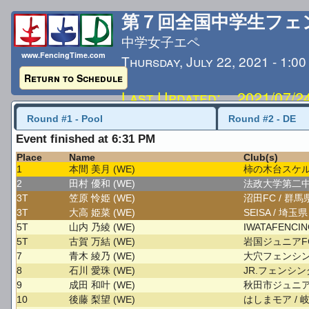
第７回全国中学生フェ
中学女子エペ
www.FencingTime.com
Thursday, July 22, 2021 - 1:0
Return to Schedule
Last Updated: 2021/07/24
Round #1 - Pool
Round #2 - DE
Event finished at 6:31 PM
Place
Name
Club(s)
1
本間 美月 (WE)
柿の木台スケル
2
田村 優和 (WE)
法政大学第二中
3T
笠原 怜姫 (WE)
沼田FC / 群馬
3T
大高 姫菜 (WE)
SEISA / 埼玉
5T
山内 乃綾 (WE)
IWATAFENCI
5T
古賀 万結 (WE)
岩国ジュニアFC
7
青木 綾乃 (WE)
大穴フェンシン
8
石川 愛珠 (WE)
JR.フェンシン
9
成田 和叶 (WE)
秋田市ジュニアF
10
後藤 梨望 (WE)
はしまモア / 