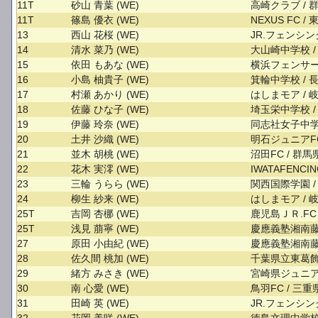
11T
砂山 青葉 (WE)
高崎クラブ / 
11T
篠島 優衣 (WE)
NEXUS FC /
13
西山 花桜 (WE)
JR.フェンシン
14
清水 菜乃 (WE)
大山崎中学校 /
15
依田 もあな (WE)
横浜フェンサー
16
小島 柚貴子 (WE)
箕輪中学校 / 
17
村瀬 あかり (WE)
はしまモア / 
18
佐藤 ひな子 (WE)
埼玉栄中学校 /
19
伊藤 玲奈 (WE)
同志社女子中学
20
土井 沙織 (WE)
明石ジュニアFC
21
並木 胡桃 (WE)
沼田FC / 群馬
22
花木 実澪 (WE)
IWATAFENCI
23
三輪 うらら (WE)
関西国際学園 /
24
柳生 紗来 (WE)
はしまモア / 
25T
吉岡 杏梛 (WE)
鹿児島ＪＲ.FC
25T
浅見 萠寧 (WE)
慶應義塾湘南藤
27
原田 小由紀 (WE)
慶應義塾湘南藤
28
佐久間 桃加 (WE)
千葉県立東葛飾
29
緒方 みさき (WE)
宮崎県ジュニアF
30
南 心愛 (WE)
鳥羽FC / 三重
31
田崎 英 (WE)
JR.フェンシン