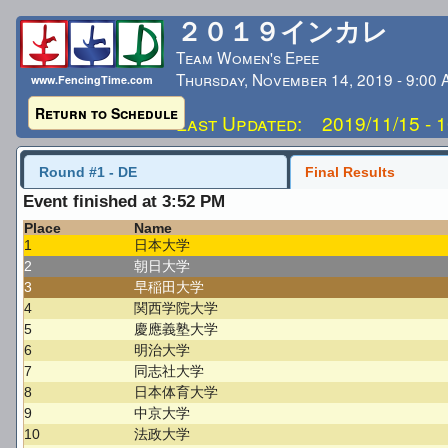
２０１９インカレ
Team Women's Epee
Thursday, November 14, 2019 - 9:00
www.FencingTime.com
Return to Schedule
Last Updated: 2019/11/15 - 1
Round #1 - DE
Final Results
Event finished at 3:52 PM
Place
Name
1
日本大学
2
朝日大学
3
早稲田大学
4
関西学院大学
5
慶應義塾大学
6
明治大学
7
同志社大学
8
日本体育大学
9
中京大学
10
法政大学